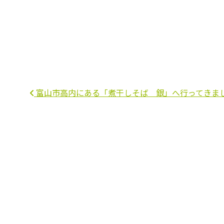
投稿ナビゲーション
富山市高内にある「煮干しそば 銀」へ行ってきま