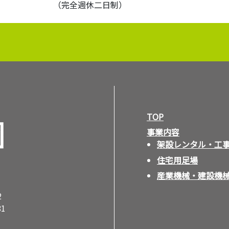
（完全週休二日制）
TOP
事業内容
架設レンタル・工
住宅用足場
産業機械・建設機
2
81