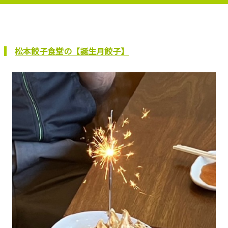
松本餃子食堂の【誕生月餃子】