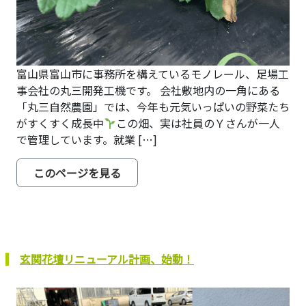
富山県富山市に事務所を構えているモノレール、足場工
事会社の丸三開発工機です。 会社敷地内の一角にある
「丸三自然農園」では、今年も元気いっぱいの野菜たち
がすくすく成長中
この畑、実は社員のＹさんが一人
で管理しています。就業 […]
from 2025年春の「丸三自然農園」
このページを見る
玄関花壇リニューアル計画、始動！