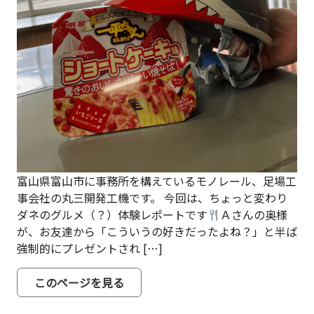
富山県富山市に事務所を構えているモノレール、足場工
事会社の丸三開発工機です。 今回は、ちょっと変わり
ダネのグルメ（？）体験レポートです
Ａさんの奥様
が、お友達から「こういうの好きだったよね？」と半ば
強制的にプレゼントされ […]
from 一平ちゃんショートケーキ味
み
このページを見る