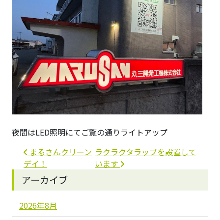
夜間はLED照明にてご覧の通りライトアップ
投稿ナビゲーション
まるさんクリーン
ラクラクタラップを設置して
デイ！
います
アーカイブ
2026年8月