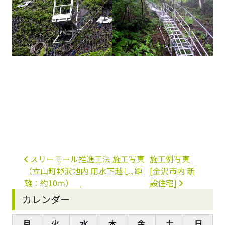
投稿ナビゲーション
スリーモール推進工法 施工写真
施工例写真
（立山町野沢地内 用水下越し､距
[金沢市内 新
離：約10ｍ）
設住宅]
カレンダー
月
火
水
木
金
土
日