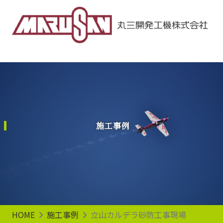
Main Navigation
施工事例
HOME
施工事例
立山カルデラ砂防工事現場