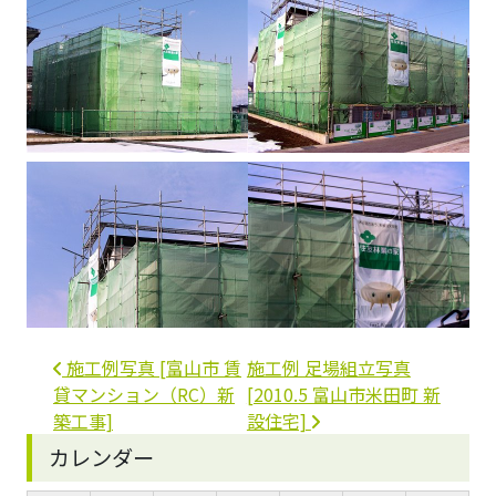
投稿ナビゲーション
施工例写真 [富山市 賃
施工例 足場組立写真
貸マンション（RC）新
[2010.5 富山市米田町 新
築工事]
設住宅]
カレンダー