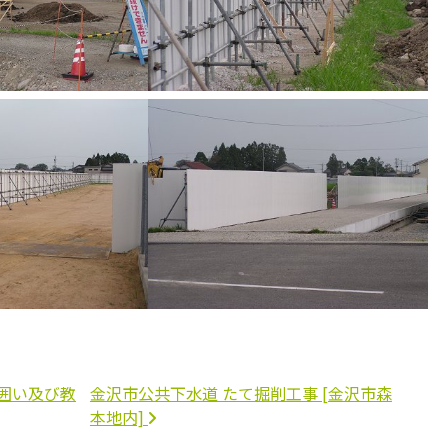
囲い及び教
金沢市公共下水道 たて掘削工事 [金沢市森
本地内]