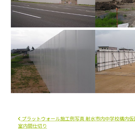
投稿ナビゲーション
プラットウォール施工例写真 射水市内中学校構内仮
室内間仕切り